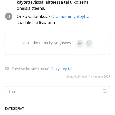
käytettävässä laitteessa tai ulkoisena
oheislaitteena.
3
Onko vaikeuksia?
Ota meihin yhteyttä
saadaksesi lisäapua.
Vastasiko tämä kysymykseesi?
Kyllä
Ei
Tarvitsetko vielä apua?
Ota yhteyttä!
Viimeksi päivitetty 4. syyskuuta 2025
KATEGORIAT