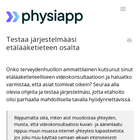
Toggle
Navigatio
PhysiAppin käyttäminen
Testaa järjestelmääsi
etälääketieteen osalta
Harjoitusohjelmani
Ota yhteyttä tukeen
Onko terveydenhuollon ammattilainen kutsunut sinut
etälääketieteelliseen videokonsultaatioon ja haluatko
varmistaa, että asiat toimivat oikein? Seuraa alla
olevia ohjeita ja testaa järjestelmäsi, jotta etähoito
olisi parhaalla mahdollisella tavalla hyödynnettävissä.
Riippumatta siitä, miten aiot muodostaa yhteyden,
muista, että videokonsultaatiosi kuvan- ja äänenlaatu
riippuu muun muassa internet-yhteytesi kapasiteetista.
Jos joku muu käyttää samaan aikaan intensiivisesti