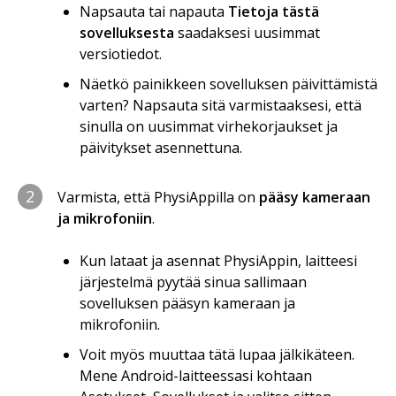
Napsauta tai napauta
Tietoja tästä
sovelluksesta
saadaksesi uusimmat
versiotiedot.
Näetkö painikkeen sovelluksen päivittämistä
varten? Napsauta sitä varmistaaksesi, että
sinulla on uusimmat virhekorjaukset ja
päivitykset asennettuna.
2
Varmista, että PhysiAppilla on
pääsy kameraan
ja mikrofoniin
.
Kun lataat ja asennat PhysiAppin, laitteesi
järjestelmä pyytää sinua sallimaan
sovelluksen pääsyn kameraan ja
mikrofoniin.
Voit myös muuttaa tätä lupaa jälkikäteen.
Mene Android-laitteessasi kohtaan