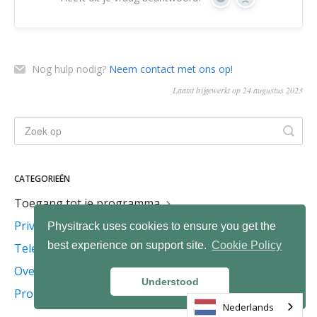
Ja
Geen
Nog hulp nodig?
Neem contact met ons op!
Laatst bijgewerkt op 24 augustus 2023
CATEGORIEËN
Toegang tot je programma
Privacy en veiligheid
Physitrack uses cookies to ensure you get the
best experience on support site.
Cookie Policy
Telegezondheidszorg
Over PhysiApp
Understood
Problemen oplossen
Nederlands