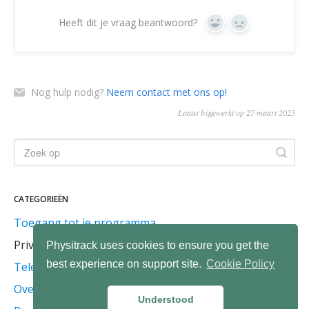
Heeft dit je vraag beantwoord?
Ja
Geen
Nog hulp nodig?
Neem contact met ons op!
Laatst bijgewerkt op 27 maart 2025
CATEGORIEËN
Toegang tot je programma
Privacy en veiligheid
Physitrack uses cookies to ensure you get the
best experience on support site.
Cookie Policy
Telegezondheidszorg
Over PhysiApp
Understood