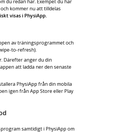
m du redan har. Exempel: du har
 och kommer nu att tilldelas
skt visas i PhysiApp.
toppen av träningsprogrammet och
wipe-to-refresh).
r. Därefter anger du din
 appen att ladda ner den senaste
stallera PhysiApp från din mobila
en igen från App Store eller Play
od
gsprogram samtidigt i PhysiApp om