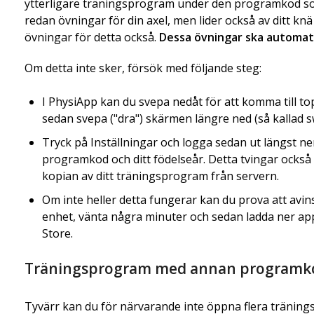
ytterligare träningsprogram under den programkod so
redan övningar för din axel, men lider också av ditt knä
övningar för detta också.
Dessa övningar ska automati
Om detta inte sker, försök med följande steg:
I PhysiApp kan du svepa nedåt för att komma till 
sedan svepa ("dra") skärmen längre ned (så kallad s
Tryck på Inställningar och logga sedan ut längst ne
programkod och ditt födelseår. Detta tvingar också
kopian av ditt träningsprogram från servern.
Om inte heller detta fungerar kan du prova att avin
enhet, vänta några minuter och sedan ladda ner app
Store.
Träningsprogram med annan programk
Tyvärr kan du för närvarande inte öppna flera tränin