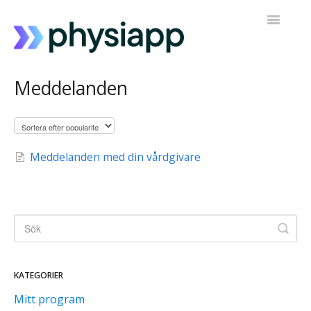
Toggle
Navigatio
Tillgång till PhysiApp
Meddelanden
Mitt träningsprogram
Kontakta support
Meddelanden med din vårdgivare
KATEGORIER
Mitt program