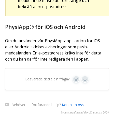
meddelande måste du först
ange och
bekräfta
en e-postadress.
PhysiApp® för iOS och Android
Om du använder vår PhysiApp-applikation för iOS
eller Android skickas aviseringar som push-
meddelanden. En e-postadress krävs inte för detta
och du kan därför inte redigera den i appen.
Besvarade detta din fråga?
Ja
Nej
Behöver du fortfarande hjälp?
Kontakta oss!
Senast uppdaterad den 20 augusti 2024