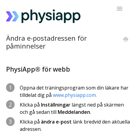
Toggle
Navigatio
Tillgång till PhysiApp
Ändra e-postadressen för
påminnelser
Mitt träningsprogram
Kontakta support
PhysiApp® för webb
1
Öppna det träningsprogram som din läkare har
tilldelat dig på
www.physiapp.com.
2
Klicka på
Inställningar
längst ned på skärmen
och gå sedan till
Meddelanden
.
3
Klicka på
ändra e-post
länk bredvid den aktuella
adressen.